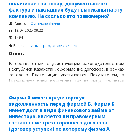
оплачивает за товар, документы: счёт
фактура и накладная будут выписаны на эту
компанию. На сколько это правомерно?
Оспанова Лейла
Автор:
18.04.2025 09:22
1494
Раздел:
Иные гражданские сделки
Ответ:
В соответствии с действующим законодательством
Республики Казахстан, оформление договора, в рамках
которого Плательщик указывается Покупателем, а
Грузополучателем выступает третье лицо, является
правомерным при условии, что такая структура сделки
четко закреплена в договоре и соответствует
фактическим обстоятельствам исполнения
Фирма А имеет кредиторскую
обязательств.
задолженность перед фирмой Б. Фирма Б
имеет долг в виде финансового займа от
инвестора. Является ли правомерным
составление трехстороннего договора
(договор уступки) по которому фирма А