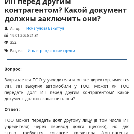
ИП перед другим
Налоги и Налогообложение
контрагентом? Какой документ
Трудовые отношения
должны заключить они?
Корпоративные отношения
Исмагулова Бахытгул
Автор:
Договоры
19.01.2026 21:31
Доверенности
352
Интернет и право
Раздел:
Иные гражданские сделки
Возмещение ущерба
Проверка государственных органов
Вопрос:
Взыскание долга
Закрывается ТОО у учредителя и он же директор, имеется
ИП, ИП выкупил автомобили у ТОО. Может ли ТОО
Государственные закупки
передать долг ИП перед другим контрагентом? Какой
Предварительный квалификационный отбор «Самрук-
документ должны заключить они?
Қазына» (ПКО)
Ответ:
Некоммерческие организации
ТОО может передать долг другому лицу (в том числе ИП
Лицензирование (разрешения и уведомления)
учредителя) через перевод долга (цессию), но для
Исполнительное производство
этого требуется согласие кредитора (контрагента,