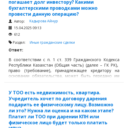
погашает долг инвестору? Какими
бухгалтерскими проводками можно
провести данную операцию?
Кадырова Айнур
Автор:
15.04.2025 09:13
612
Раздел:
Иные гражданские сделки
Ответ:
В соответствии с п. 1 ст. 339 Гражданского Кодекса
Республики Казахстан (Общая часть) (далее – ГК РК),
право (требование), принадлежащее кредитору на
основании обязательства, может быть передано им
другому лицу по сделке (уступка требования) или
перейти к другому лицу на основании
законодательного акта. Правила о переходе прав
У ТОО есть недвижимость, квартира.
кредитора к другому лицу не применяются к регрессным
Учредитель хочет по договору дарения
требованиям.
подарить ее физическому лицу. Возможно
ли это? Нужна ли оценка и на каком этапе?
Платит ли ТОО при дарении КПН или
физическое лицо будет только платить