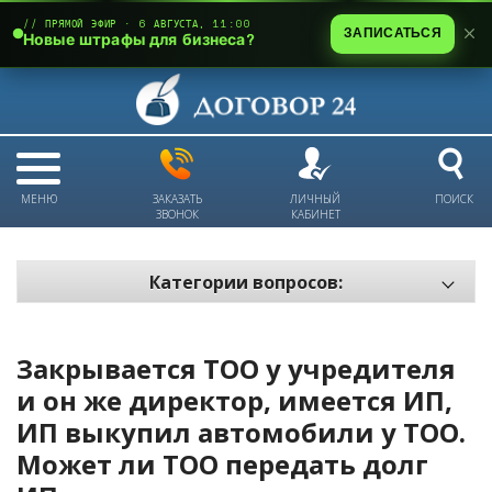
// ПРЯМОЙ ЭФИР · 6 АВГУСТА, 11:00
ЗАПИСАТЬСЯ
Новые штрафы для бизнеса?
МЕНЮ
ЗАКАЗАТЬ
ЛИЧНЫЙ
ПОИСК
ЗВОНОК
КАБИНЕТ
Категории вопросов:
Электронный документооборот и цифровое подписание
Пожарная безопасность
Закрывается ТОО у учредителя
Техника безопасности и охрана труда
и он же директор, имеется ИП,
ИП выкупил автомобили у ТОО.
Антикризис: трудовые отношения
Может ли ТОО передать долг
Антикризис: долги и обязательства