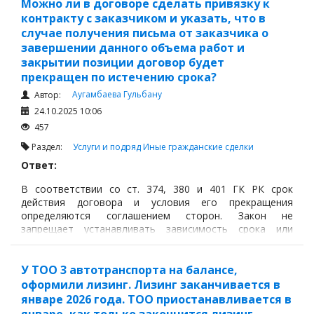
Можно ли в договоре сделать привязку к
на недвижимое имущество ТОО только
контракту с заказчиком и указать, что в
через 3 года;
случае получения письма от заказчика о
завершении данного объема работ и
закрытии позиции договор будет
прекращен по истечению срока?
Аугамбаева Гульбану
Автор:
24.10.2025 10:06
457
Раздел:
Услуги и подряд
Иные гражданские сделки
Ответ:
В соответствии со ст. 374, 380 и 401 ГК РК срок
действия договора и условия его прекращения
определяются соглашением сторон. Закон не
запрещает устанавливать зависимость срока или
прекращения действия договора от наступления
определенного события, подтвержденного
документально.
У ТОО 3 автотранспорта на балансе,
оформили лизинг. Лизинг заканчивается в
январе 2026 года. ТОО приостанавливается в