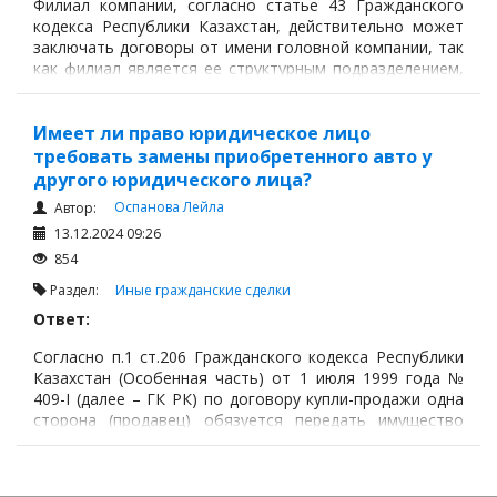
Филиал компании, согласно статье 43 Гражданского
кодекса Республики Казахстан, действительно может
заключать договоры от имени головной компании, так
как филиал является ее структурным подразделением,
действующим от имени юридического лица.
Имеет ли право юридическое лицо
требовать замены приобретенного авто у
другого юридического лица?
Оспанова Лейла
Автор:
13.12.2024 09:26
854
Раздел:
Иные гражданские сделки
Ответ:
Согласно п.1 ст.206 Гражданского кодекса Республики
Казахстан (Особенная часть) от 1 июля 1999 года №
409-I (далее – ГК РК) по договору купли-продажи одна
сторона (продавец) обязуется передать имущество
(товар) в собственность, хозяйственное ведение или
оперативное управление другой стороне (покупателю),
а покупатель обязуется принять это имущество