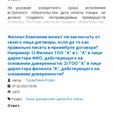
Не указание конкретного срока исполнения
встречного обязательства- дата оплаты товара не
должно создавать несправедливых преимуществ
должнику. Поэтому действует правило: обязательство,
срок исполнения которого определен моментом
востребования, должник обязан исполнить в
семидневный срок со дня предъявления кредитором
Филиал Компании может ли заключать от
соответствующего требования.
своего лица договоры, если да то как
правильно писать в преамбуле договора?
Например: 1) Филиал ТОО "А" в г. "А" в лице
директора ФИО, действующего на
основании доверенности; 2) ТОО "А" в лице
директора филиала “А”, действующего на
основании доверенности?
Турдыбаева Юлдуз
Автор:
07.02.2025 09:08
2470
Раздел:
Иные гражданские сделки
Все ответы
Ответ: