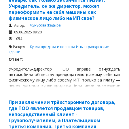
январе, как только закончится лизинг.
Учредитель, он же директор, может
переоформить на себя машины как
физическое лицо либо на ИП свое?
Жунусова Жадыра
Автор:
09.06.2025 09:20
1054
Раздел:
Купля-продажа и поставка
Иные гражданские
сделки
Ответ:
Учредитель-директор ТОО вправе отчуждать
автомобили обществу-арендодателю (самому себе как
физическому лицу либо своему ИП) только за плату —
через договор купли-продажи (или иное возмездное
отчуждение).
При заключении трёхстороннего договора,
где ТОО является продавцом товаров,
непосредственный клиент -
Грузополучателем, а Плательщиком -
третья компания. Третья компания