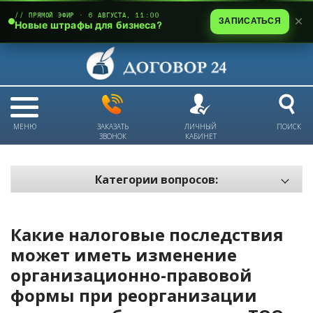
// ПРЯМОЙ ЭФИР · 6 АВГУСТА, 11:00
ЗАПИСАТЬСЯ
Новые штрафы для бизнеса?
МЕНЮ
ЗАКАЗАТЬ
ЛИЧНЫЙ
ПОИСК
ЗВОНОК
КАБИНЕТ
Категории вопросов:
Электронный документооборот и цифровое подписание
Пожарная безопасность
Какие налоговые последствия
Техника безопасности и охрана труда
может иметь изменение
организационно-правовой
Антикризис: трудовые отношения
формы при реорганизации
Антикризис: долги и обязательства