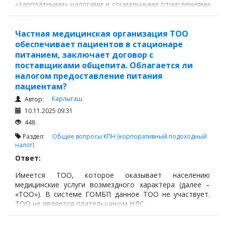
«зарплатными» налогами и социальными отчислениями
(ИПН, ОПВ, СО, ОСМС, ВОСМС и т. д.) в соответствии с
пп.3 ст.323, ст.320, п.1 ст.351 Налогового кодекса РК
(далее – НК РК).
Частная медицинская организация ТОО
обеспечивает пациентов в стационаре
питанием, заключает договор с
поставщиками общепита. Облагается ли
налогом предоставление питания
пациентам?
Карлыгаш
Автор:
10.11.2025 09:31
448
Раздел:
Общие вопросы
КПН (корпоративный подоходный
налог)
Ответ:
Имеется ТОО, которое оказывает населению
медицинские услуги возмездного характера (далее –
«ТОО»). В системе ГОМБП данное ТОО не участвует.
ТОО не является плательщиком НДС.