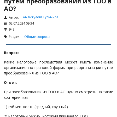
путем преобразования из ТОО в
Налоги и Налогообложение
АО?
Трудовые отношения
Аманжулова Гульмира
Корпоративные отношения
Автор:
02.07.2024 09:34
Договоры
949
Доверенности
Раздел:
Общие вопросы
Интернет и право
Возмещение ущерба
Вопрос:
Проверка государственных органов
Какие налоговые последствия может иметь изменение
организационно-правовой формы при реорганизации путем
Взыскание долга
преобразования из ТОО в АО?
Государственные закупки
Ответ:
Предварительный квалификационный отбор «Самрук-
Қазына» (ПКО)
При преобразовании из ТОО в АО нужно смотреть на такие
критерии, как
Некоммерческие организации
1) субъектность (средний, крупный)
Лицензирование (разрешения и уведомления)
Исполнительное производство
2) налоговый режим, который применяло ТОО