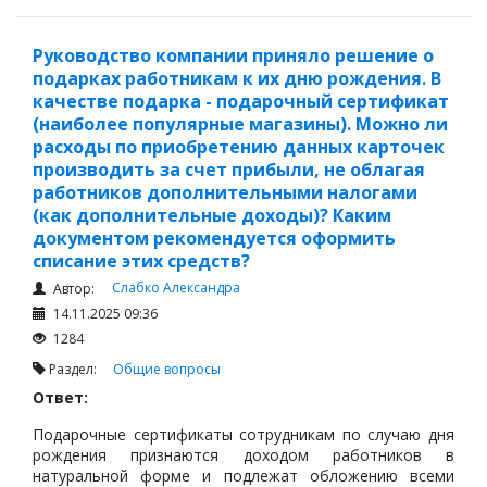
направленной на получение дохода, подлежат вычету,
если такие расходы:
Руководство компании приняло решение о
экономически обоснованы;
подарках работникам к их дню рождения. В
документально подтверждены;
качестве подарка - подарочный сертификат
(наиболее популярные магазины). Можно ли
непосредственно связаны с деятельностью
расходы по приобретению данных карточек
налогоплательщика.
производить за счет прибыли, не облагая
работников дополнительными налогами
(как дополнительные доходы)? Каким
документом рекомендуется оформить
списание этих средств?
Слабко Александра
Автор:
14.11.2025 09:36
1284
Раздел:
Общие вопросы
Ответ:
Подарочные сертификаты сотрудникам по случаю дня
рождения признаются доходом работников в
натуральной форме и подлежат обложению всеми