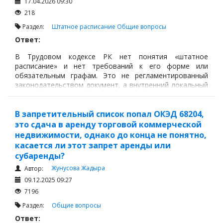
17.04.2026 09:30
218
Раздел:
Штатное расписание
Общие вопросы
Ответ:
В Трудовом кодексе РК нет понятия «штатное
расписание» и нет требований к его форме или
обязательным графам. Это не регламентированный
законодательством документ, а внутренний локальный
акт работодателя, который оформляется так, как
удобно компании для управления фондом оплаты труда
и структурой должностей.
В запретительный список попал ОКЭД 68204,
это сдача в аренду торговой коммерческой
недвижимости, однако до конца не понятно,
касается ли этот запрет аренды или
субаренды?
Жунусова Жадыра
Автор:
09.12.2025 09:27
7196
Раздел:
Общие вопросы
Ответ: