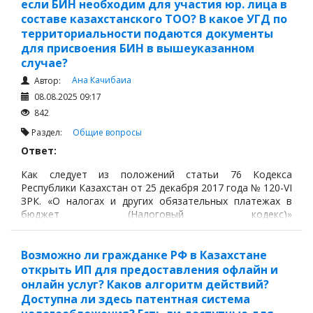
если БИН необходим для участия юр. лица в
составе казахстанского ТОО? В какое УГД по
территориальности подаются документы
для присвоения БИН в вышеуказанном
случае?
Ана Качибаиа
Автор:
08.08.2025 09:17
842
Раздел:
Общие вопросы
Ответ:
Как следует из положений статьи 76 Кодекса
Республики Казахстан от 25 декабря 2017 года № 120-VI
ЗРК. «О налогах и других обязательных платежах в
бюджет (Налоговый кодекс)»
https://adilet.zan.kz/rus/docs/K1700000120
и других
нормативных актов, иностранное юридическое лицо
должно получить БИН в следующих случаях если:
Возможно ли гражданке РФ в Казахстане
открыть ИП для предоставления офлайн и
онлайн услуг? Каков алгоритм действий?
Доступна ли здесь патентная система