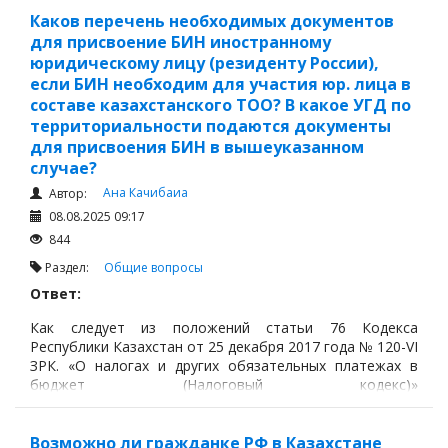
Каков перечень необходимых документов
для присвоение БИН иностранному
юридическому лицу (резиденту России),
если БИН необходим для участия юр. лица в
составе казахстанского ТОО? В какое УГД по
территориальности подаются документы
для присвоения БИН в вышеуказанном
случае?
Ана Качибаиа
Автор:
08.08.2025 09:17
844
Раздел:
Общие вопросы
Ответ:
Как следует из положений статьи 76 Кодекса
Республики Казахстан от 25 декабря 2017 года № 120-VI
ЗРК. «О налогах и других обязательных платежах в
бюджет (Налоговый кодекс)»
https://adilet.zan.kz/rus/docs/K1700000120
и других
нормативных актов, иностранное юридическое лицо
должно получить БИН в следующих случаях если:
Возможно ли гражданке РФ в Казахстане