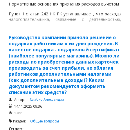
Нормативные основания признания расходов вычетом
Пункт 1 статьи 242 НК РК устанавливает, что расходы
налогоплательщика, связанные с деятельностью,
направленной на получение дохода, подлежат вычету,
если такие расходы:
Руководство компании приняло решение о
экономически обоснованы;
подарках работникам к их дню рождения. В
документально подтверждены;
качестве подарка - подарочный сертификат
(наиболее популярные магазины). Можно ли
непосредственно связаны с деятельностью
расходы по приобретению данных карточек
налогоплательщика.
производить за счет прибыли, не облагая
работников дополнительными налогами
(как дополнительные доходы)? Каким
документом рекомендуется оформить
списание этих средств?
Слабко Александра
Автор:
14.11.2025 09:36
1286
Раздел:
Общие вопросы
Ответ: