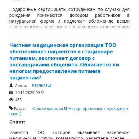
Подарочные сертификаты сотрудникам по случаю дня
рождения признаются доходом работников в
натуральной форме и подлежат обложению всеми
«зарплатными» налогами и социальными отчислениями
(ИПН, ОПВ, СО, ОСМС, ВОСМС и т. д.) в соответствии с
пп.3 ст.323, ст.320, п.1 ст.351 Налогового кодекса РК
(далее – НК РК).
Частная медицинская организация ТОО
обеспечивает пациентов в стационаре
питанием, заключает договор с
поставщиками общепита. Облагается ли
налогом предоставление питания
пациентам?
Карлыгаш
Автор:
10.11.2025 09:31
453
Раздел:
Общие вопросы
КПН (корпоративный подоходный
налог)
Ответ:
Имеется ТОО, которое оказывает населению
медицинские услуги возмездного характера (далее –