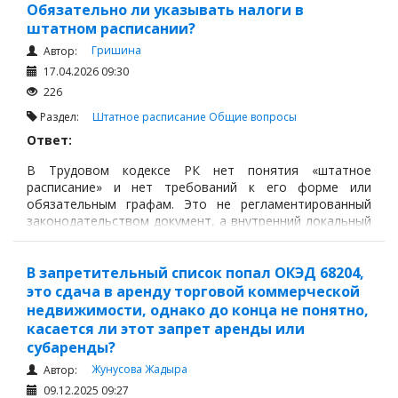
Обязательно ли указывать налоги в
штатном расписании?
Гришина
Автор:
17.04.2026 09:30
226
Раздел:
Штатное расписание
Общие вопросы
Ответ:
В Трудовом кодексе РК нет понятия «штатное
расписание» и нет требований к его форме или
обязательным графам. Это не регламентированный
законодательством документ, а внутренний локальный
акт работодателя, который оформляется так, как
удобно компании для управления фондом оплаты труда
и структурой должностей.
В запретительный список попал ОКЭД 68204,
это сдача в аренду торговой коммерческой
недвижимости, однако до конца не понятно,
касается ли этот запрет аренды или
субаренды?
Жунусова Жадыра
Автор:
09.12.2025 09:27