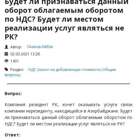
Будет ли признаваться данный
Налоги и Налогообложение
оборот облагаемым оборотом
Трудовые отношения
по НДС? Будет ли местом
Корпоративные отношения
реализации услуг являться не
Договоры
РК?
Доверенности
Оканов Айбек
Автор:
Интернет и право
02.03.2021 13:28
Возмещение ущерба
1431
Проверка государственных органов
Раздел:
НДС (налог на добавленную стоимость)
Общие
вопросы
Взыскание долга
Государственные закупки
Вопрос:
Предварительный квалификационный отбор «Самрук-
Компания резидент РК, хочет оказывать услуги связи
Қазына» (ПКО)
компании нерезиденту, находящейся в Азербайджане. Будет
Некоммерческие организации
ли признаваться данный оборот облагаемым оборотом по
НДС? Будет ли местом реализации услуг являться не РК?
Лицензирование (разрешения и уведомления)
Ответ:
Исполнительное производство