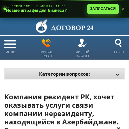
// ПРЯМОЙ ЭФИР · 6 АВГУСТА, 11:00
ЗАПИСАТЬСЯ
Новые штрафы для бизнеса?
МЕНЮ
ЗАКАЗАТЬ
ЛИЧНЫЙ
ПОИСК
ЗВОНОК
КАБИНЕТ
Категории вопросов:
Электронный документооборот и цифровое подписание
Пожарная безопасность
Компания резидент РК, хочет
Техника безопасности и охрана труда
оказывать услуги связи
компании нерезиденту,
Антикризис: трудовые отношения
находящейся в Азербайджане.
Антикризис: долги и обязательства