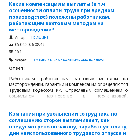
Какие компенсации и выплаты (в т.ч.
особенности оплаты труда при вредном
производстве) положены работникам,
работающим вахтовым методом на
месторождении?
Гришина
Автор:
05.06.2026 08:49
154
Раздел:
Гарантии и компенсационные выплаты
Ответ:
Работникам, работающим вахтовым методом на
месторождении, гарантии и компенсации определяются
Трудовым кодексом РК, Отраслевым соглашением о
социальном партнерстве в нефтегазовой,
нефтеперерабатывающей и нефтегазохимической
отраслях Республики Казахстан на 2026–2028 годы, а
также локальными актами работодателя и
Компания при увольнении сотрудника по
результатами аттестации производственных объектов
соглашению сторон выплачивает, как
по условиям труда.
предусмотрено по закону, заработную плату,
дни неиспользованного трудового отпуска и