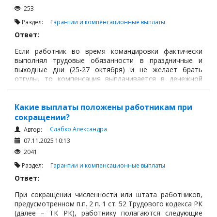
253
Раздел:
Гарантии и компенсационные выплаты
Ответ:
Если работник во время командировки фактически
выполнял трудовые обязанности в праздничные и
выходные дни (25-27 октября) и не желает брать
отгулы, то компенсация выплачивается в денежной
форме, в соответствии со ст. 109 Трудового кодекса
РК - не ниже, чем в полуторном размере исходя из
дневной или часовой ставки работника.
Какие выплаты положены работникам при
сокращении?
Слабко Александра
Автор:
07.11.2025 10:13
2041
Раздел:
Гарантии и компенсационные выплаты
Ответ:
При сокращении численности или штата работников,
предусмотренном п.п. 2 п. 1 ст. 52 Трудового кодекса РК
(далее – ТК РК), работнику полагаются следующие