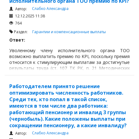
исполнительного органа ТОО премию по KPI?
Слабко Александра
Автор:
12.12.2025 11:38
764
Раздел:
Гарантии и компенсационные выплаты
Ответ:
Уволенному члену исполнительного органа ТОО
возможно выплатить премию по KPI, поскольку премия
относится к стимулирующим выплатам за достигнутые
результаты труда (ст. 107 ТК РК, п. 21 Методических
рекомендаций по разработке системы оплаты труда
работников организаций частной формы
собственности
Работодателем принято решение
оптимизировать численность работников.
Среди тех, кто попал в такой список,
имеются в том числе два работника:
работающий пенсионер и инвалид 3 группы
(чернобыль). Какие положены выплаты при
сокращении пенсионеру, а какие инвалиду?
Слабко Александра
Автор: