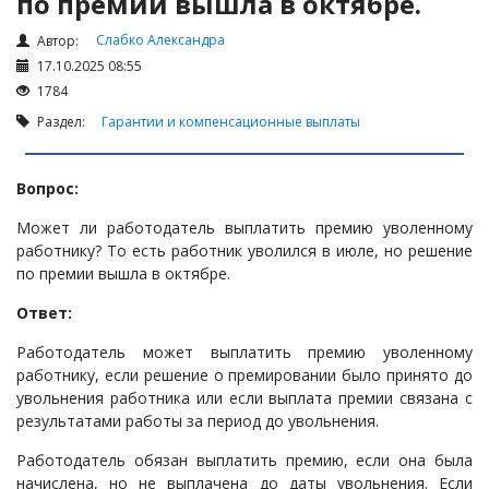
по премии вышла в октябре.
Налоги и Налогообложение
Трудовые отношения
Слабко Александра
Автор:
17.10.2025 08:55
Корпоративные отношения
1784
Договоры
Раздел:
Гарантии и компенсационные выплаты
Доверенности
Интернет и право
Вопрос:
Возмещение ущерба
Может ли работодатель выплатить премию уволенному
Проверка государственных органов
работнику? То есть работник уволился в июле, но решение
по премии вышла в октябре.
Взыскание долга
Ответ:
Государственные закупки
Работодатель может выплатить премию уволенному
Предварительный квалификационный отбор «Самрук-
работнику, если решение о премировании было принято до
Қазына» (ПКО)
увольнения работника или если выплата премии связана с
Некоммерческие организации
результатами работы за период до увольнения.
Лицензирование (разрешения и уведомления)
Работодатель обязан выплатить премию, если она была
Исполнительное производство
начислена, но не выплачена до даты увольнения. Если