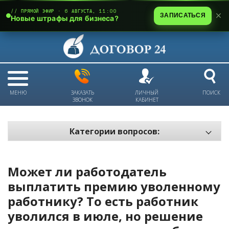
// ПРЯМОЙ ЭФИР · 6 АВГУСТА, 11:00
ЗАПИСАТЬСЯ
Новые штрафы для бизнеса?
МЕНЮ
ЗАКАЗАТЬ
ЛИЧНЫЙ
ПОИСК
ЗВОНОК
КАБИНЕТ
Категории вопросов:
Электронный документооборот и цифровое подписание
Пожарная безопасность
Может ли работодатель
Техника безопасности и охрана труда
выплатить премию уволенному
работнику? То есть работник
Антикризис: трудовые отношения
уволился в июле, но решение
Антикризис: долги и обязательства