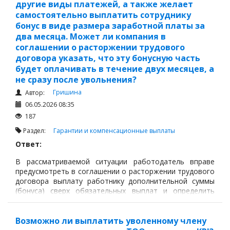
другие виды платежей, а также желает
самостоятельно выплатить сотруднику
бонус в виде размера заработной платы за
два месяца. Может ли компания в
соглашении о расторжении трудового
договора указать, что эту бонусную часть
будет оплачивать в течение двух месяцев, а
не сразу после увольнения?
Гришина
Автор:
06.05.2026 08:35
187
Раздел:
Гарантии и компенсационные выплаты
Ответ:
В рассматриваемой ситуации работодатель вправе
предусмотреть в соглашении о расторжении трудового
договора выплату работнику дополнительной суммы
(бонуса) сверх обязательных выплат и определить
порядок и сроки её выплаты, включая рассрочку на
период после увольнения, при условии правильной
правовой квалификации такой выплаты.
Возможно ли выплатить уволенному члену