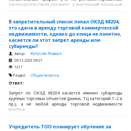
законодательством документ, а внутренний локальный
акт работодателя, который оформляется так, как
удобно компании для управления фондом оплаты труда
и структурой должностей.
В запретительный список попал ОКЭД 68204,
это сдача в аренду торговой коммерческой
недвижимости, однако до конца не понятно,
касается ли этот запрет аренды или
субаренды?
Жунусова Жадыра
Автор:
09.12.2025 09:27
7217
Раздел:
Общие вопросы
Ответ:
Запрет по ОКЭД 68204 касается именно субаренды
крупных торговых объектов (рынки, ТЦ категорий 1–2 и
пр.), а не любой аренды торговой недвижимости
вообще.
Учредитель ТОО планирует обучение за