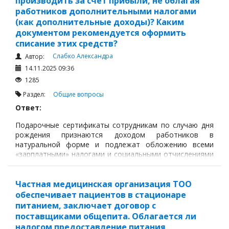
производить за счет прибыли, не облагая
работников дополнительными налогами
(как дополнительные доходы)? Каким
документом рекомендуется оформить
списание этих средств?
Слабко Александра
Автор:
14.11.2025 09:36
1285
Раздел:
Общие вопросы
Ответ:
Подарочные сертификаты сотрудникам по случаю дня
рождения признаются доходом работников в
натуральной форме и подлежат обложению всеми
«зарплатными» налогами и социальными отчислениями
(ИПН, ОПВ, СО, ОСМС, ВОСМС и т. д.) в соответствии с
пп.3 ст.323, ст.320, п.1 ст.351 Налогового кодекса РК
(далее – НК РК).
Частная медицинская организация ТОО
обеспечивает пациентов в стационаре
питанием, заключает договор с
поставщиками общепита. Облагается ли
налогом предоставление питания