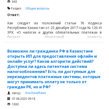
843
Раздел:
Общие вопросы
Ответ:
Как следует из положений статьи 76 Кодекса
Республики Казахстан от 25 декабря 2017 года № 120-VI
ЗРК. «О налогах и других обязательных платежах в
бюджет (Налоговый кодекс)»
https://adilet.zan.kz/rus/docs/K1700000120
и других
нормативных актов, иностранное юридическое лицо
должно получить БИН в следующих случаях если:
Возможно ли гражданке РФ в Казахстане
открыть ИП для предоставления офлайн и
онлайн услуг? Каков алгоритм действий?
Доступна ли здесь патентная система
налогообложения? Есть ли доступные для
нерезидентов платежные системы, которые
могут принимать оплату не только от
граждан РК, но и РФ?
Ана Качибаиа
Автор:
07.08.2025 09:18
1893