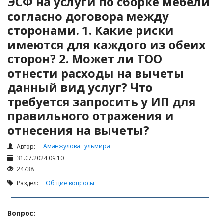
ЭСФ на услуги по сборке мебели
Налоги и Налогообложение
согласно договора между
Трудовые отношения
сторонами. 1. Какие риски
Корпоративные отношения
имеются для каждого из обеих
Договоры
сторон? 2. Может ли ТОО
Доверенности
отнести расходы на вычеты
Интернет и право
данный вид услуг? Что
Возмещение ущерба
требуется запросить у ИП для
Проверка государственных органов
правильного отражения и
отнесения на вычеты?
Взыскание долга
Государственные закупки
Аманжулова Гульмира
Автор:
31.07.2024 09:10
Предварительный квалификационный отбор «Самрук-
Қазына» (ПКО)
24738
Раздел:
Общие вопросы
Некоммерческие организации
Лицензирование (разрешения и уведомления)
Вопрос:
Исполнительное производство