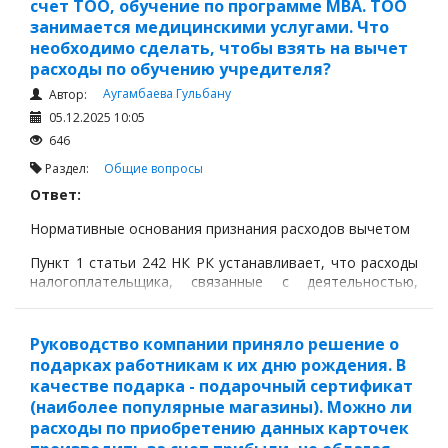
счет ТОО, обучение по программе MBA. ТОО
занимается медицинскими услугами. Что
необходимо сделать, чтобы взять на вычет
расходы по обучению учредителя?
Аугамбаева Гульбану
Автор:
05.12.2025 10:05
646
Раздел:
Общие вопросы
Ответ:
Нормативные основания признания расходов вычетом
Пункт 1 статьи 242 НК РК устанавливает, что расходы
налогоплательщика, связанные с деятельностью,
направленной на получение дохода, подлежат вычету,
если такие расходы:
Руководство компании приняло решение о
экономически обоснованы;
подарках работникам к их дню рождения. В
документально подтверждены;
качестве подарка - подарочный сертификат
(наиболее популярные магазины). Можно ли
непосредственно связаны с деятельностью
расходы по приобретению данных карточек
налогоплательщика.