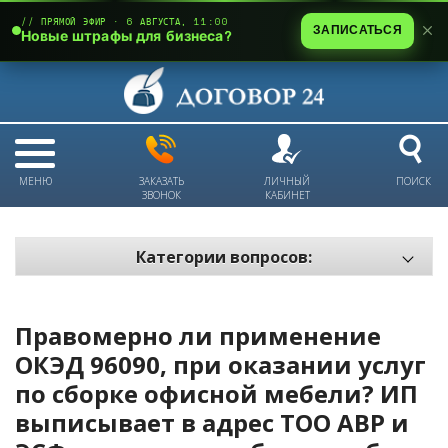
// ПРЯМОЙ ЭФИР · 6 АВГУСТА, 11:00
ЗАПИСАТЬСЯ
Новые штрафы для бизнеса?
МЕНЮ
ЗАКАЗАТЬ
ЛИЧНЫЙ
ПОИСК
ЗВОНОК
КАБИНЕТ
Категории вопросов:
Электронный документооборот и цифровое подписание
Пожарная безопасность
Правомерно ли применение
Техника безопасности и охрана труда
ОКЭД 96090, при оказании услуг
по сборке офисной мебели? ИП
Антикризис: трудовые отношения
выписывает в адрес ТОО АВР и
Антикризис: долги и обязательства