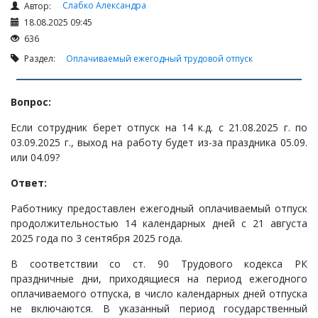
Налоги и Налогообложение
Слабко Александра
Автор:
18.08.2025 09:45
Трудовые отношения
636
Корпоративные отношения
Раздел:
Оплачиваемый ежегодный трудовой отпуск
Договоры
Доверенности
Вопрос:
Интернет и право
Если сотрудник берет отпуск на 14 к.д. с 21.08.2025 г. по
Возмещение ущерба
03.09.2025 г., выход на работу будет из-за праздника 05.09.
или 04.09?
Проверка государственных органов
Ответ:
Взыскание долга
Государственные закупки
Работнику предоставлен ежегодный оплачиваемый отпуск
продолжительностью 14 календарных дней с 21 августа
Предварительный квалификационный отбор «Самрук-
2025 года по 3 сентября 2025 года.
Қазына» (ПКО)
В соответствии со ст. 90 Трудового кодекса РК
Некоммерческие организации
праздничные дни, приходящиеся на период ежегодного
Лицензирование (разрешения и уведомления)
оплачиваемого отпуска, в число календарных дней отпуска
не включаются. В указанный период государственный
Исполнительное производство