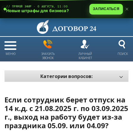
// ПРЯМОЙ ЭФИР · 6 АВГУСТА, 11:00
ЗАПИСАТЬСЯ
Новые штрафы для бизнеса?
МЕНЮ
ЗАКАЗАТЬ
ЛИЧНЫЙ
ПОИСК
ЗВОНОК
КАБИНЕТ
Категории вопросов:
Электронный документооборот и цифровое подписание
Пожарная безопасность
Если сотрудник берет отпуск на
Техника безопасности и охрана труда
14 к.д. с 21.08.2025 г. по 03.09.2025
г., выход на работу будет из-за
Антикризис: трудовые отношения
праздника 05.09. или 04.09?
Антикризис: долги и обязательства