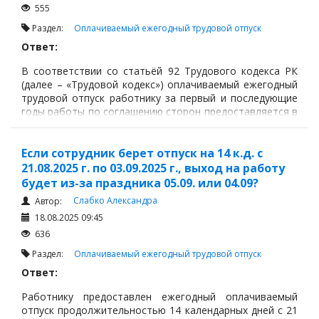
555
Раздел:
Оплачиваемый ежегодный трудовой отпуск
Ответ:
В соответствии со статьёй 92 Трудового кодекса РК
(далее – «Трудовой кодекс») оплачиваемый ежегодный
трудовой отпуск работнику за первый и последующие
годы работы по соглашению сторон предоставляется в
любое время рабочего года. При этом оплачиваемый
ежегодный трудовой отпуск предоставляется с
сохранением средней заработной платы.
Если сотрудник берет отпуск на 14 к.д. с
21.08.2025 г. по 03.09.2025 г., выход на работу
будет из-за праздника 05.09. или 04.09?
Слабко Александра
Автор:
18.08.2025 09:45
636
Раздел:
Оплачиваемый ежегодный трудовой отпуск
Ответ:
Работнику предоставлен ежегодный оплачиваемый
отпуск продолжительностью 14 календарных дней с 21