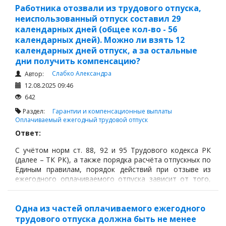
отпуска по БиР. А вот, отпуск по уходу за ребёнком до
Работника отозвали из трудового отпуска,
3 лет в стаж для отпуска не включается.
неиспользованный отпуск составил 29
календарных дней (общее кол-во - 56
календарных дней). Можно ли взять 12
календарных дней отпуск, а за остальные
дни получить компенсацию?
Слабко Александра
Автор:
12.08.2025 09:46
642
Раздел:
Гарантии и компенсационные выплаты
Оплачиваемый ежегодный трудовой отпуск
Ответ:
С учётом норм ст. 88, 92 и 95 Трудового кодекса РК
(далее – ТК РК), а также порядка расчёта отпускных по
Единым правилам, порядок действий при отзыве из
ежегодного оплачиваемого отпуска зависит от того,
как стороны договорятся использовать
неиспользованные дни.
Одна из частей оплачиваемого ежегодного
трудового отпуска должна быть не менее