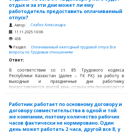
отдых и за эти дни может ли ему
работодатель предоставить оплачиваемый
отпуск?
Слабко Александра
Автор:
11.11.2025 10:06
438
Раздел:
Оплачиваемый ежегодный трудовой отпуск
Все
вопросы по Трудовым отношениям
Ответ:
В соответствии со ст. 85 Трудового кодекса
Республики Казахстан (далее – ТК РК) за работу в
выходные и праздничные дни работнику
предоставляется другой день отдыха или производится
оплата в повышенном размере по условиям трудового
или коллективного договора, но не ниже чем в
полуторном размере исходя из дневной или часовой
Работник работает по основному договору и
ставки.
договору совместительства в одной и той
же компании, поэтому количество рабочих
часов фактически не нормировано. Один
день может работать 2 часа, другой все 8, у