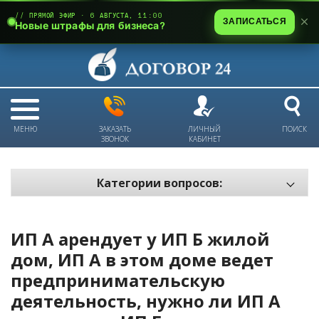
// ПРЯМОЙ ЭФИР · 6 АВГУСТА, 11:00
ЗАПИСАТЬСЯ
Новые штрафы для бизнеса?
МЕНЮ
ЗАКАЗАТЬ
ЛИЧНЫЙ
ПОИСК
ЗВОНОК
КАБИНЕТ
Категории вопросов:
Электронный документооборот и цифровое подписание
Пожарная безопасность
ИП А арендует у ИП Б жилой
Техника безопасности и охрана труда
дом, ИП А в этом доме ведет
предпринимательскую
Антикризис: трудовые отношения
деятельность, нужно ли ИП А
Антикризис: долги и обязательства