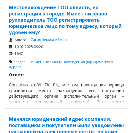
адрес в любое время и неограниченное количество
раз, как в пределах одного населенного пункта, так и
Местонахождение ТОО область, но
между различными регионами страны.
регистрация в городе. Имеет ли право
руководитель ТОО регистрировать
юридическое лицо по тому адресу, который
удобен ему?
Сагимбекова Айжан
Автор:
10.02.2025 09:20
1647
Раздел:
Изменение местонахождения (юридического
адреса)
Ответ:
Согласно ст.39 ГК РК, местом нахождения юрлица
признается место нахождения его постоянно
действующего органа (исполнительный орган –
директор, генеральный директор). Это место
указывается в учредительных документах юрлица с
записью полного почтового адреса.
Менялся юридический адрес компании,
поставщики и покупатели были уведомлены
рассылкой на электронные почты, но один