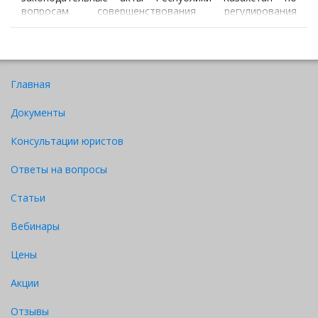
вопросам совершенствования регулирования
предпринимательской деятельности» статья
10 Предпринимательского Кодекса Республики
Казахстан дополнена пунктом 3-1, согласно которому
субъекты частного предпринимательства могут иметь
печать со своим наименованием.
Главная
Документы
Консультации юристов
Ответы на вопросы
Статьи
Вебинары
Цены
Акции
Отзывы