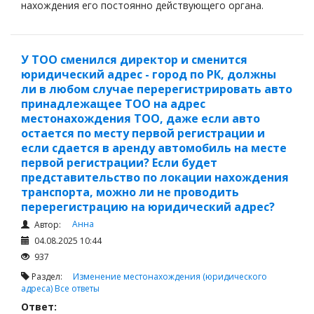
нахождения его постоянно действующего органа.
ИП вправе указать местом нахождения либо свой
адрес проживания, либо адрес, где он фактически
ведет предпринимательскую деятельность, при
У ТОО сменился директор и сменится
наличии правового основания для использования
юридический адрес - город по РК, должны
данного помещения.
ли в любом случае перерегистрировать авто
принадлежащее ТОО на адрес
местонахождения ТОО, даже если авто
остается по месту первой регистрации и
если сдается в аренду автомобиль на месте
первой регистрации? Если будет
представительство по локации нахождения
транспорта, можно ли не проводить
перерегистрацию на юридический адрес?
Анна
Автор:
04.08.2025 10:44
937
Раздел:
Изменение местонахождения (юридического
адреса)
Все ответы
Ответ: