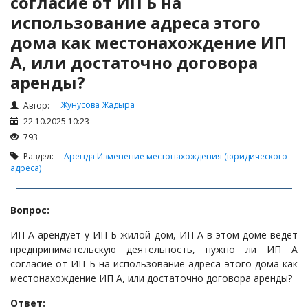
согласие от ИП Б на
Налоги и Налогообложение
использование адреса этого
Трудовые отношения
дома как местонахождение ИП
Корпоративные отношения
А, или достаточно договора
Договоры
аренды?
Доверенности
Жунусова Жадыра
Автор:
Интернет и право
22.10.2025 10:23
Возмещение ущерба
793
Проверка государственных органов
Раздел:
Аренда
Изменение местонахождения (юридического
адреса)
Взыскание долга
Государственные закупки
Вопрос:
Предварительный квалификационный отбор «Самрук-
ИП А арендует у ИП Б жилой дом, ИП А в этом доме ведет
Қазына» (ПКО)
предпринимательскую деятельность, нужно ли ИП А
Некоммерческие организации
согласие от ИП Б на использование адреса этого дома как
местонахождение ИП А, или достаточно договора аренды?
Лицензирование (разрешения и уведомления)
Ответ:
Исполнительное производство