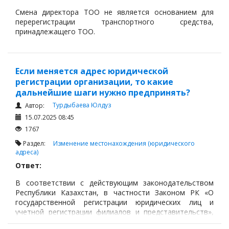
Смена директора ТОО не является основанием для
перерегистрации транспортного средства,
принадлежащего ТОО.
Как следует из пункта 4 Главы 2 Приказа Министра
внутренних дел Республики Казахстан от 2 декабря
2014 года № 862. «Об утверждении Правил
Если меняется адрес юридической
государственной регистрации и учета отдельных видов
регистрации организации, то какие
транспортных средств по идентификационному номеру
дальнейшие шаги нужно предпринять?
транспортного средства, подготовки водителей
Турдыбаева Юлдуз
Автор:
механических транспортных средств, приема экзаменов
и выдачи водительских удостоверений»
15.07.2025 08:45
https://adilet.zan.kz/rus/docs/V14C0010056
1767
Раздел:
Изменение местонахождения (юридического
адреса)
Ответ:
В соответствии с действующим законодательством
Республики Казахстан, в частности Законом РК «О
государственной регистрации юридических лиц и
учетной регистрации филиалов и представительств»,
юридическое лицо вправе изменять свой юридический