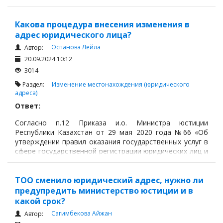
другими законодательными актами и договором.
По требованию одной из сторон договор может быть
Какова процедура внесения изменения в
изменен или расторгнут по решению суда только:
адрес юридического лица?
Оспанова Лейла
Автор:
20.09.2024 10:12
3014
Раздел:
Изменение местонахождения (юридического
адреса)
Ответ:
Согласно п.12 Приказа и.о. Министра юстиции
Республики Казахстан от 29 мая 2020 года №66 «Об
утверждении правил оказания государственных услуг в
сфере государственной регистрации юридических лиц и
учетной регистрации филиалов и представительств»
(далее - Приказ) изменения и дополнения в
регистрационные данные юридического лица, филиала
ТОО сменило юридический адрес, нужно ли
(представительства) вносятся при:
предупредить министерство юстиции и в
какой срок?
Сагимбекова Айжан
Автор: