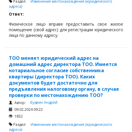
Раздел:
Изменение местонахождения (юридического
адреса)
Ответ:
Физическое лицо вправе предоставить свое жилое
помещение (свой адрес) для регистрации юридического
лица по данному адресу.
Для этого собственник (отец) должен обратиться в
нотариальную контору и нотариально
засвидетельствовать своё согласие о предоставлении
ТОО меняет юридический адрес на
адреса жилого помещения в качестве адреса места
домашний адрес директора ТОО. Имеется
нахождения юридического лица при себе нужно иметь
нотариальное согласие собственника
удостоверение личности.
квартиры (директора ТОО). Каких
документов будет достаточно для
предъявления налоговому органу, в случае
проверки по местонахождению ТОО?
Будкин Андрей
Автор:
09.02.2024 09:22
1852
Раздел:
Изменение местонахождения (юридического
адреса)