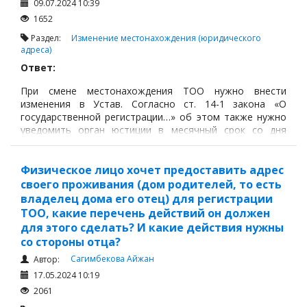
09.07.2024 10:39
1652
Раздел:
Изменение местонахождения (юридического
адреса)
Ответ:
При смене местонахождения ТОО нужно внести
изменения в Устав. Согласно ст. 14-1 закона «О
государственной регистрации…» об этом также нужно
уведомить орган юстиции в месячный срок со дня
принятия решения о смене места нахождения.
Физическое лицо хочет предоставить адрес
своего проживания (дом родителей, то есть
владелец дома его отец) для регистрации
ТОО, какие перечень действий он должен
для этого сделать? И какие действия нужны
со стороны отца?
Сагимбекова Айжан
Автор:
17.05.2024 10:19
2061