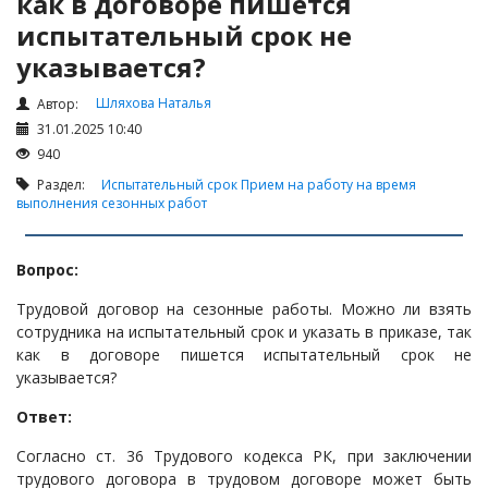
как в договоре пишется
Налоги и Налогообложение
испытательный срок не
Трудовые отношения
указывается?
Корпоративные отношения
Шляхова Наталья
Автор:
Договоры
31.01.2025 10:40
Доверенности
940
Интернет и право
Раздел:
Испытательный срок
Прием на работу на время
выполнения сезонных работ
Возмещение ущерба
Проверка государственных органов
Вопрос:
Взыскание долга
Трудовой договор на сезонные работы. Можно ли взять
Государственные закупки
сотрудника на испытательный срок и указать в приказе, так
Предварительный квалификационный отбор «Самрук-
как в договоре пишется испытательный срок не
Қазына» (ПКО)
указывается?
Некоммерческие организации
Ответ:
Лицензирование (разрешения и уведомления)
Согласно ст. 36 Трудового кодекса РК, при заключении
трудового договора в трудовом договоре может быть
Исполнительное производство