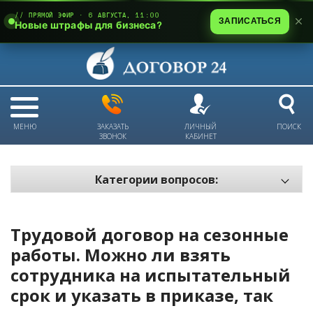
// ПРЯМОЙ ЭФИР · 6 АВГУСТА, 11:00
ЗАПИСАТЬСЯ
Новые штрафы для бизнеса?
МЕНЮ
ЗАКАЗАТЬ
ЛИЧНЫЙ
ПОИСК
ЗВОНОК
КАБИНЕТ
Категории вопросов:
Электронный документооборот и цифровое подписание
Пожарная безопасность
Трудовой договор на сезонные
Техника безопасности и охрана труда
работы. Можно ли взять
сотрудника на испытательный
Антикризис: трудовые отношения
срок и указать в приказе, так
Антикризис: долги и обязательства