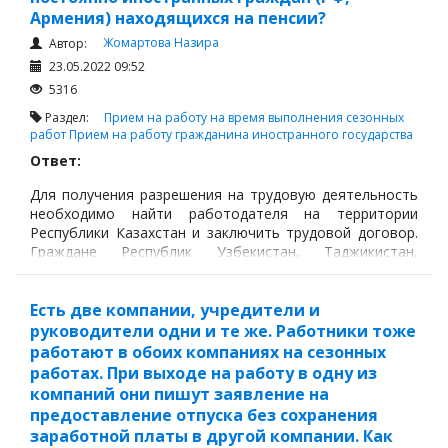
Армения) находящихся на пенсии?
Жомартова Назира
Автор:
23.05.2022 09:52
5316
Раздел:
Прием на работу на время выполнения сезонных
работ
Прием на работу гражданина иностранного государства
Ответ:
Для получения разрешения на трудовую деятельность
необходимо найти работодателя на территории
Республики Казахстан и заключить трудовой договор.
Граждане Республик Узбекистан, Таджикистан,
Азербайджан, Молдова, Грузия и Украина имеют право
осуществлять трудовую деятельность у физических
лиц без получения выгоды.
Есть две компании, учредители и
руководители одни и те же. Работники тоже
работают в обоих компаниях на сезонных
работах. При выходе на работу в одну из
компаний они пишут заявление на
предоставление отпуска без сохранения
заработной платы в другой компании. Как