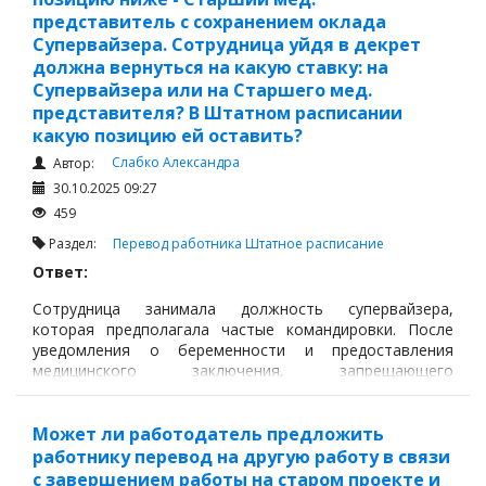
представитель с сохранением оклада
Супервайзера. Сотрудница уйдя в декрет
должна вернуться на какую ставку: на
Супервайзера или на Старшего мед.
представителя? В Штатном расписании
какую позицию ей оставить?
Слабко Александра
Автор:
30.10.2025 09:27
459
Раздел:
Перевод работника
Штатное расписание
Ответ:
Сотрудница занимала должность супервайзера,
которая предполагала частые командировки. После
уведомления о беременности и предоставления
медицинского заключения, запрещающего
командировки и перелеты на 6 месяцев, она была
временно переведена на должность старшего
медицинского представителя с сохранением оклада
Может ли работодатель предложить
супервайзера.
работнику перевод на другую работу в связи
с завершением работы на старом проекте и