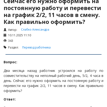
Сейчас его нужно оформить на
Налоги и Налогообложение
постоянную работу и перевести
Трудовые отношения
на график 2/2, 11 часов в смену.
Корпоративные отношения
Как правильно оформить?
Договоры
Слабко Александра
Автор:
Доверенности
10.11.2025 11:10
Интернет и право
343
Возмещение ущерба
Раздел:
Перевод работника
Проверка государственных органов
Вопрос:
Взыскание долга
Государственные закупки
Два месяца назад работник устроился на работу по
совместительству на неполный рабочий день, 5/2, 4 часа в
Предварительный квалификационный отбор «Самрук-
день. Сейчас его нужно оформить на постоянную работу и
Қазына» (ПКО)
перевести на график 2/2, 11 часов в смену. Как правильно
Некоммерческие организации
оформить?
Лицензирование (разрешения и уведомления)
Ответ:
Исполнительное производство