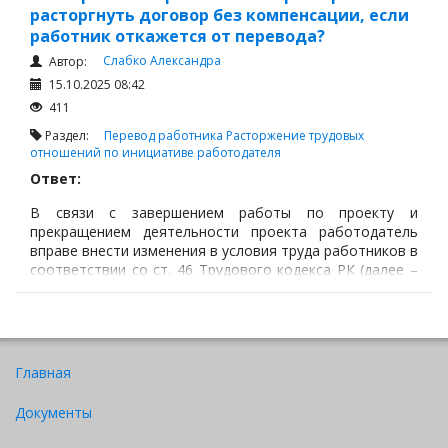
расторгнуть договор без компенсации, если
работник откажется от перевода?
Слабко Александра
Автор:
15.10.2025 08:42
411
Раздел:
Перевод работника
Расторжение трудовых
отношений по инициативе работодателя
Ответ:
В связи с завершением работы по проекту и
прекращением деятельности проекта работодатель
вправе внести изменения в условия труда работников в
соответствии со ст. 46 Трудового кодекса РК (далее –
ТК РК), предложив им продолжить работу в других
проектах по специальности или профессии,
соответствующей их квалификации.
Главная
Документы