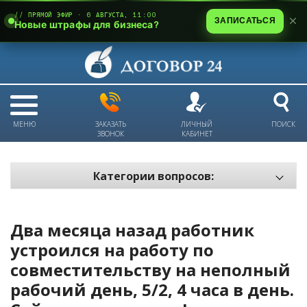
// ПРЯМОЙ ЭФИР · 6 АВГУСТА, 11:00
ЗАПИСАТЬСЯ
Новые штрафы для бизнеса?
МЕНЮ
ЗАКАЗАТЬ
ЛИЧНЫЙ
ПОИСК
ЗВОНОК
КАБИНЕТ
Категории вопросов:
Электронный документооборот и цифровое подписание
Пожарная безопасность
Два месяца назад работник
Техника безопасности и охрана труда
устроился на работу по
совместительству на неполный
Антикризис: трудовые отношения
рабочий день, 5/2, 4 часа в день.
Антикризис: долги и обязательства