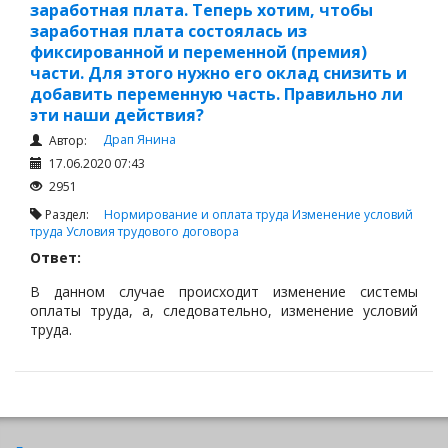
заработная плата. Теперь хотим, чтобы
заработная плата состоялась из
фиксированной и переменной (премия)
части. Для этого нужно его оклад снизить и
добавить переменную часть. Правильно ли
эти наши действия?
Драп Янина
Автор:
17.06.2020 07:43
2951
Раздел:
Нормирование и оплата труда
Изменение условий
труда
Условия трудового договора
Ответ:
В данном случае происходит изменение системы
оплаты труда, а, следовательно, изменение условий
труда.
п.п.17 п.1 ст.ю1 ТК РК - условия труда - условия оплаты,
нормирования труда, выполнения трудовых
обязанностей, режима рабочего времени и времени
отдыха, порядок совмещения профессий (должностей),
расширения зон обслуживания, выполнения