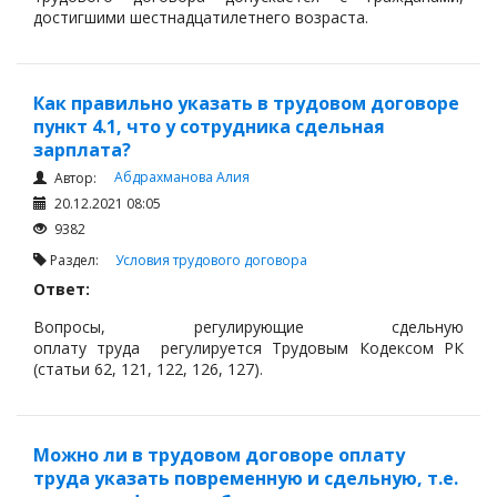
достигшими шестнадцатилетнего возраста.
То есть, если работнику исполнилось 16 лет –договор
он вправе подписать самостоятельно.
Как правильно указать в трудовом договоре
пункт 4.1, что у сотрудника сдельная
зарплата?
Абдрахманова Алия
Автор:
20.12.2021 08:05
9382
Раздел:
Условия трудового договора
Ответ:
Вопросы, регулирующие сдельную
оплату труда регулируется Трудовым Кодексом РК
(статьи 62, 121, 122, 126, 127).
В соответствии с подпунктом 62 пункта 1 статьи 1
Трудового кодекса основная заработная плата -
относительно постоянная часть заработной платы
Можно ли в трудовом договоре оплату
труда указать повременную и сдельную, т.е.