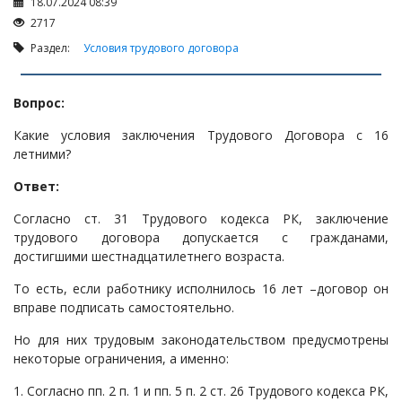
Налоги и Налогообложение
18.07.2024 08:39
2717
Трудовые отношения
Раздел:
Условия трудового договора
Корпоративные отношения
Договоры
Вопрос:
Доверенности
Какие условия заключения Трудового Договора с 16
Интернет и право
летними?
Возмещение ущерба
Ответ:
Проверка государственных органов
Согласно ст. 31 Трудового кодекса РК, заключение
Взыскание долга
трудового договора допускается с гражданами,
достигшими шестнадцатилетнего возраста.
Государственные закупки
То есть, если работнику исполнилось 16 лет –договор он
Предварительный квалификационный отбор «Самрук-
вправе подписать самостоятельно.
Қазына» (ПКО)
Некоммерческие организации
Но для них трудовым законодательством предусмотрены
некоторые ограничения, а именно:
Лицензирование (разрешения и уведомления)
1. Согласно пп. 2 п. 1 и пп. 5 п. 2 ст. 26 Трудового кодекса РК,
Исполнительное производство