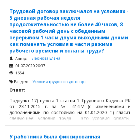
Трудовой договор заключался на условиях -
5 дневная рабочая неделя
продолжительностью не более 40 часов, 8 -
часовой рабочий день с обеденным
перерывом 1 час и двумя выходными днями
как поменять условия в части режима
рабочего времени и оплаты труда?
Леонова Елена
Автор:
01.07.2020 20:37
1654
Раздел:
Условия трудового договора
Ответ:
Подпункт 17) пункта 1 статьи 1 Трудового Кодекса РК
от 23.11.2015 г. за № 414-V (с изменениями и
дополнениями по состоянию на 01.01.2020 г.) гласит
следующее: условия труда – это условия оплаты,
нормирования труда,
выполнения трудовых
обязанностей, режима рабочего времени и времени
отдыха, порядок совмещения профессий (должностей),
У работника была фиксированная