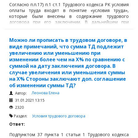
Согласно п.п.17) п.1 ст.1 Трудового кодекса РК условия
оплаты труда входят в понятие «условия труда»,
которые были внесены в содержание трудового
договора при его заключении. В дальнейшем при
изменении условий труда в трудовой договор вносятся
соответствующие изменения, которые оформляются
дополнительным соглашением к трудовому договору.
Можно ли прописать в трудовом договоре, в
виде примечаний, что сумма ТД подлежит
увеличению или уменьшению при
изменении более чем на Х% по сравнению с
суммой на дату заключения договора. В
случае увеличения или уменьшения суммы
на Х% Стороны заключают доп. соглашение
об изменении суммы ТД?
Леонова Елена
Автор:
31.01.2021 13:15
2320
Раздел:
Условия трудового договора
Ответ:
Подпунктом 37 пункта 1 статьи 1 Трудового кодекса