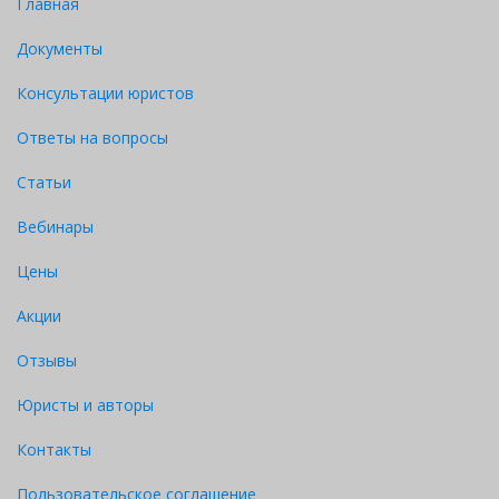
Главная
обязанностей временно отсутствующего работника,
безопасности и охраны труда, технические,
Документы
производственно-бытовые условия, а также иные по
согласованию сторон условия труда
Консультации юристов
Ответы на вопросы
Статьи
Вебинары
Цены
Акции
Отзывы
Юристы и авторы
Контакты
Пользовательское соглашение