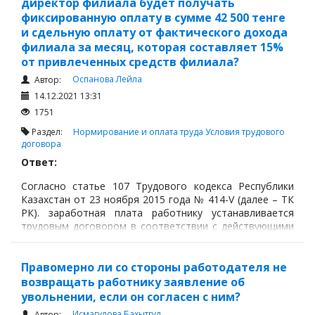
директор филиала будет получать
фиксированную оплату в сумме 42 500 тенге
и сдельную оплату от фактического дохода
филиала за месяц, которая составляет 15%
от привлеченных средств филиала?
Оспанова Лейла
Автор:
14.12.2021 13:31
1751
Раздел:
Нормирование и оплата труда
Условия трудового
договора
Ответ:
Согласно статье 107 Трудового кодекса Республики
Казахстан от 23 ноября 2015 года № 414-V (далее – ТК
РК). заработная плата работнику устанавливается
трудовым договором в соответствии с действующими
у работодателя системами оплаты труда. Система
оплаты труда определяется условиями трудового,
коллективного договоров и (или) актами
Правомерно ли со стороны работодателя не
работодателя.
возвращать работнику заявление об
увольнении, если он согласен с ним?
Исмагулова Бахытгул
Автор: