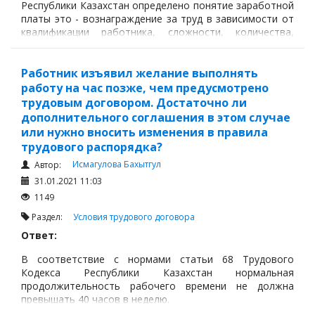
Республики Казахстан определено понятие заработной
платы это - вознаграждение за труд в зависимости от
квалификации работника, сложности, количества,
качества и условий выполняемой работы, а также
выплаты компенсационного и стимулирующего
характера.
Работник изъявил желание выполнять
работу на час позже, чем предусмотрено
трудовым договором. Достаточно ли
дополнительного соглашения в этом случае
или нужно вносить изменения в правила
трудового распорядка?
Исмагулова Бахытгул
Автор:
31.01.2021 11:03
1149
Раздел:
Условия трудового договора
Ответ:
В соответствие с нормами статьи 68 Трудового
Кодекса Республики Казахстан нормальная
продолжительность рабочего времени не должна
превышать 40 часов в неделю.