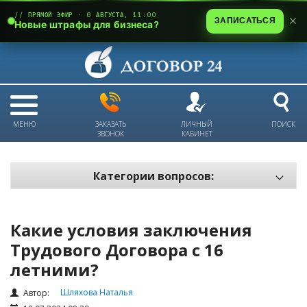
// ПРЯМОЙ ЭФИР · 6 АВГУСТА, 11:00
ЗАПИСАТЬСЯ
Новые штрафы для бизнеса?
МЕНЮ
ЗАКАЗАТЬ
ЛИЧНЫЙ
ПОИСК
ЗВОНОК
КАБИНЕТ
Категории вопросов:
Электронный документооборот и цифровое подписание
Пожарная безопасность
Какие условия заключения
Техника безопасности и охрана труда
Трудового Договора с 16
летними?
Антикризис: трудовые отношения
Антикризис: долги и обязательства
Шляхова Наталья
Автор: