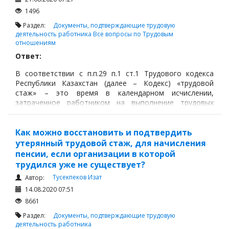
1496
Раздел:
Документы, подтверждающие трудовую
деятельность работника
Все вопросы по Трудовым
отношениям
Ответ:
В соответствии с п.п.29 п.1 ст.1 Трудового кодекса
Республики Казахстан (далее – Кодекс) «трудовой
стаж» – это время в календарном исчислении,
затраченное работником на выполнение трудовых
обязанностей, а также иные периоды, включаемые в
трудовой стаж в соответствии с Кодексом (к примеру –
отпуск без сохранения заработной платы, учебный
Как можно восстановить и подтвердить
отпуск, период временной нетрудоспособности и т.д.).
утерянный трудовой стаж, для начисления
пенсии, если организации в которой
трудился уже не существует?
Тусекпеков Изат
Автор:
14.08.2020 07:51
8661
Раздел:
Документы, подтверждающие трудовую
деятельность работника