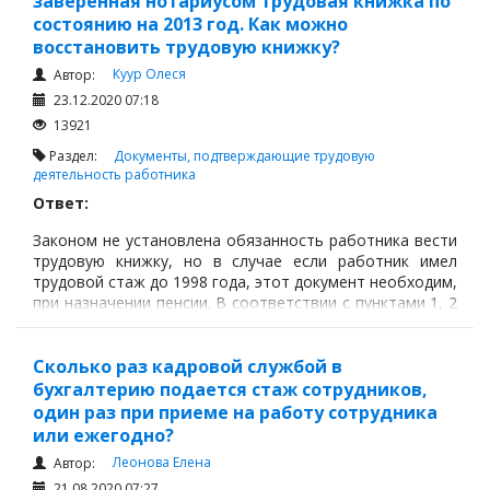
заверенная нотариусом трудовая книжка по
состоянию на 2013 год. Как можно
восстановить трудовую книжку?
Куур Олеся
Автор:
23.12.2020 07:18
13921
Раздел:
Документы, подтверждающие трудовую
деятельность работника
Ответ:
Законом не установлена обязанность работника вести
трудовую книжку, но в случае если работник имел
трудовой стаж до 1998 года, этот документ необходим,
при назначении пенсии. В соответствии с пунктами 1, 2
статьи 14 Закона Республики Казахстан "О пенсионном
обеспечении в Республике Казахстан" трудовой стаж
для исчисления пенсионных выплат из Центра за
Сколько раз кадровой службой в
период до 1 января 1998 года
бухгалтерию подается стаж сотрудников,
один раз при приеме на работу сотрудника
или ежегодно?
Леонова Елена
Автор:
21.08.2020 07:27