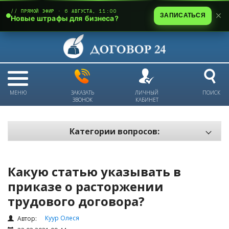
// ПРЯМОЙ ЭФИР · 6 АВГУСТА, 11:00
ЗАПИСАТЬСЯ
Новые штрафы для бизнеса?
МЕНЮ
ЗАКАЗАТЬ
ЛИЧНЫЙ
ПОИСК
ЗВОНОК
КАБИНЕТ
Категории вопросов:
Электронный документооборот и цифровое подписание
Пожарная безопасность
Какую статью указывать в
Техника безопасности и охрана труда
приказе о расторжении
трудового договора?
Антикризис: трудовые отношения
Антикризис: долги и обязательства
Куур Олеся
Автор: