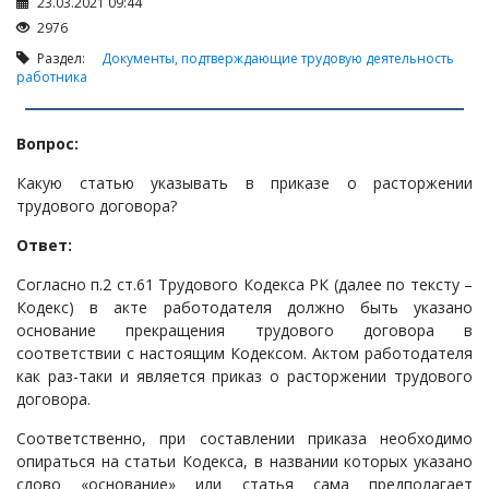
Налоги и Налогообложение
23.03.2021 09:44
2976
Трудовые отношения
Раздел:
Документы, подтверждающие трудовую деятельность
Корпоративные отношения
работника
Договоры
Вопрос:
Доверенности
Интернет и право
Какую статью указывать в приказе о расторжении
трудового договора?
Возмещение ущерба
Ответ:
Проверка государственных органов
Взыскание долга
Согласно п.2 ст.61 Трудового Кодекса РК (далее по тексту –
Кодекс) в акте работодателя должно быть указано
Государственные закупки
основание прекращения трудового договора в
соответствии с настоящим Кодексом. Актом работодателя
Предварительный квалификационный отбор «Самрук-
как раз-таки и является приказ о расторжении трудового
Қазына» (ПКО)
договора.
Некоммерческие организации
Соответственно, при составлении приказа необходимо
Лицензирование (разрешения и уведомления)
опираться на статьи Кодекса, в названии которых указано
Исполнительное производство
слово «основание» или статья сама предполагает