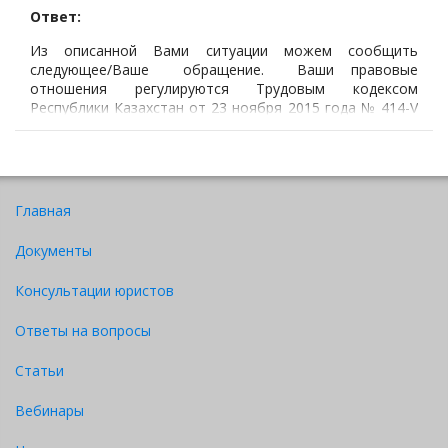
Ответ:
Из описанной Вами ситуации можем сообщить
следующее/Ваше обращение. Ваши правовые
отношения регулируются Трудовым кодексом
Республики Казахстан от 23 ноября 2015 года № 414-V
(далее по тексту – ТК РК).
Согласно статье 35 Трудового кодекса документом,
подтверждающим трудовую деятельность работника,
может быть любой из следующих:
Главная
Документы
Консультации юристов
Ответы на вопросы
Статьи
Вебинары