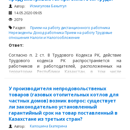
Исмагулова Бахытгул
Автор:
14.05.2020 09:05
2079
Раздел:
Прием на работу дистанционного работника
Нерезиденты
Доход работника
Прием на работу
Трудовые
отношения
Налоги и Налогообложение
Ответ:
Согласно п. 2 ст. 8 Трудового Кодекса РК, действие
Трудового кодекса РК распространяется на
работников и работодателей, расположенных на
территории Республики Казахстан, в том числе
филиалы и (или) представительства иностранных
юридических лиц, прошедшие учетную регистрацию,
если иное не предусмотрено законами и
У производителя непродовольственых
международными договорами, ратифицированными
товаров (газовых отопительных котлов для
Республикой Казахстан.
частных домов) возник вопрос: существует
ли законодательно установленный
гарантийный срок на товар поставленный в
Казахстане из третьих стран?
Калошина Екатерина
Автор: