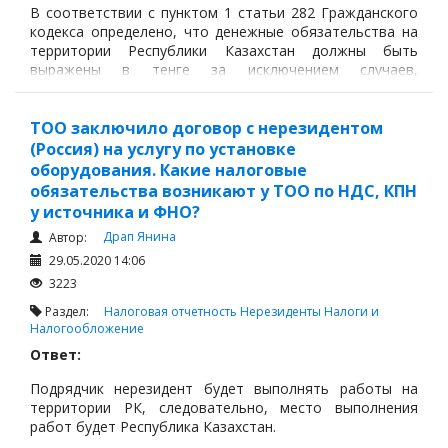
В соответствии с пунктом 1 статьи 282 Гражданского
Судопроизводство
кодекса определено, что денежные обязательства на
территории Республики Казахстан должны быть
Ответы государственных органов
выражены в тенге за исключением случаев,
предусмотренных законодательными актами
Республики Казахстан.
ТОО заключило договор с нерезидентом
(Россия) на услугу по установке
оборудования. Какие налоговые
обязательства возникают у ТОО по НДС, КПН
у источника и ФНО?
Драп Янина
Автор:
29.05.2020 14:06
3223
Раздел:
Налоговая отчетность
Нерезиденты
Налоги и
Налогообложение
Ответ:
Подрядчик нерезидент будет выполнять работы на
территории РК, следовательно, место выполнения
работ будет Республика Казахстан.