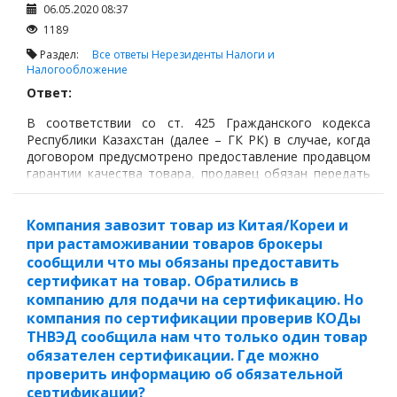
06.05.2020 08:37
1189
Раздел:
Все ответы
Нерезиденты
Налоги и
Налогообложение
Ответ:
В соответствии со ст. 425 Гражданского кодекса
Республики Казахстан (далее – ГК РК) в случае, когда
договором предусмотрено предоставление продавцом
гарантии качества товара, продавец обязан передать
покупателю товар, который должен соответствовать
требованиям, предусмотренным ст. 422 ГК РК
(соответствующего качества) настоящего Кодекса, в
Компания завозит товар из Китая/Кореи и
течение определенного периода времени,
при растаможивании товаров брокеры
установленного договором (гарантийного срока).
сообщили что мы обязаны предоставить
сертификат на товар. Обратились в
компанию для подачи на сертификацию. Но
компания по сертификации проверив КОДы
ТНВЭД сообщила нам что только один товар
обязателен сертификации. Где можно
проверить информацию об обязательной
сертификации?