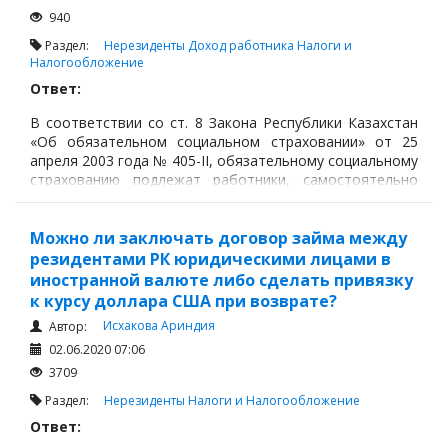
Налоги и Налогообложение
940
Трудовые отношения
Раздел:
Нерезиденты
Доход работника
Налоги и
Налогообложение
Корпоративные отношения
Ответ:
Договоры
В соответствии со ст. 8 Закона Республики Казахстан
Доверенности
«Об обязательном социальном страховании» от 25
апреля 2003 года № 405-II, обязательному социальному
Интернет и право
страхованию подлежат работники, самостоятельно
Возмещение ущерба
занятые лица, включая иностранцев и лиц без
гражданства, постоянно проживающих на территории
Проверка государственных органов
Республики Казахстан и осуществляющих
Можно ли заключать договор займа между
деятельность, приносящую доход на территории
резидентами РК юридическими лицами в
Взыскание долга
Республики Казахстан, за исключением лиц, достигших
иностранной валюте либо сделать привязку
Государственные закупки
возраста, предусмотренного п. 1 ст. 11 Закона
к курсу доллара США при возврате?
Республики Казахстан «О пенсионном обеспечении в
Предварительный квалификационный отбор «Самрук-
Исхакова Ариндия
Автор:
Республике Казахстан» от 21 июня 2013 года № 105-V.
Қазына» (ПКО)
02.06.2020 07:06
3709
Некоммерческие организации
Раздел:
Нерезиденты
Налоги и Налогообложение
Лицензирование (разрешения и уведомления)
Ответ:
Исполнительное производство