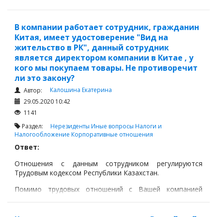
п.п.2 п.1 ст.644 Налогового кодекса РК устанавливает,
что доходами нерезидента из источников в Республике
Казахстан признаются следующие виды доходов:
В компании работает сотрудник, гражданин
Китая, имеет удостоверение "Вид на
жительство в РК", данный сотрудник
является директором компании в Китае , у
кого мы покупаем товары. Не противоречит
ли это закону?
Калошина Екатерина
Автор:
29.05.2020 10:42
1141
Раздел:
Нерезиденты
Иные вопросы
Налоги и
Налогообложение
Корпоративные отношения
Ответ:
Отношения с данным сотрудником регулируются
Трудовым кодексом Республики Казахстан.
Помимо трудовых отношений с Вашей компанией
данный сотрудник имеет трудовые отношения в стране
резиденства, которые регулируются трудовым
законодательством страны, где они осуществляются.