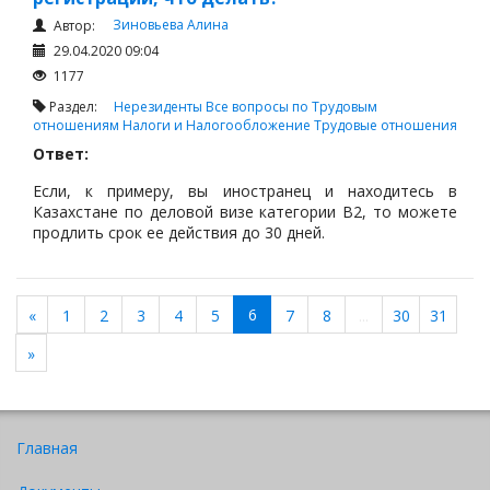
Зиновьева Алина
Автор:
29.04.2020 09:04
1177
Раздел:
Нерезиденты
Все вопросы по Трудовым
отношениям
Налоги и Налогообложение
Трудовые отношения
Ответ:
Если, к примеру, вы иностранец и находитесь в
Казахстане по деловой визе категории B2, то можете
продлить срок ее действия до 30 дней.
Если вы находитесь в стране по рабочей визе
категории С3, то можете продлить ее на срок до года.
6
«
1
2
3
4
5
7
8
...
30
31
»
Главная