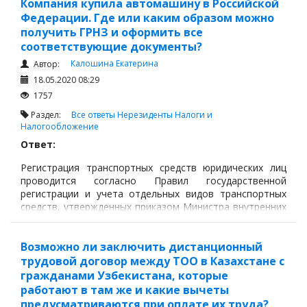
Компания купила автомашину в Российской
Возможно, данный сотрудник даже является
Федерации. Где или каким образом можно
учредителем данной компании.
получить ГРНЗ и оформить все
соответствующие документы?
Калошина Екатерина
Автор:
18.05.2020 08:29
1757
Раздел:
Все ответы
Нерезиденты
Налоги и
Налогообложение
Ответ:
Регистрация транспортных средств юридических лиц
проводится согласно Правил государственной
регистрации и учета отдельных видов транспортных
средств, утвержденных приказом Министра внутренних
дел Республики Казахстан от 26 февраля 2010 года №
90.
Возможно ли заключить дистанционный
трудовой договор между ТОО в Казахстане с
гражданами Узбекистана, которые
работают в там же и какие вычеты
предусматриваются при оплате их труда?