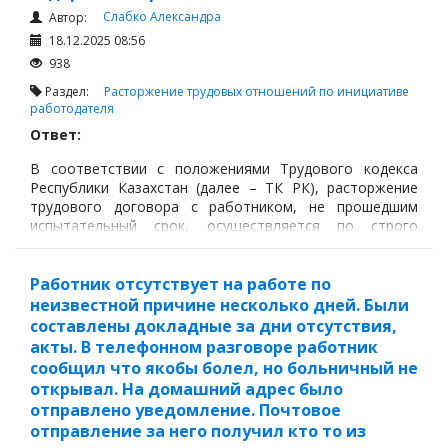
Слабко Александра
Автор:
18.12.2025 08:56
938
Раздел:
Расторжение трудовых отношений по инициативе
работодателя
Ответ:
В соответствии с положениями Трудового кодекса
Республики Казахстан (далее – ТК РК), расторжение
трудового договора с работником, не прошедшим
испытательный срок, осуществляется по строго
установленной процедуре, обеспечивающей
законность действий работодателя и минимизацию
рисков трудовых споров.
Работник отсутствует на работе по
неизвестной причине несколько дней. Были
составлены докладные за дни отсутствия,
акты. В телефонном разговоре работник
сообщил что якобы болел, но больничный не
открывал. На домашний адрес было
отправлено уведомление. Почтовое
отправление за него получил кто то из