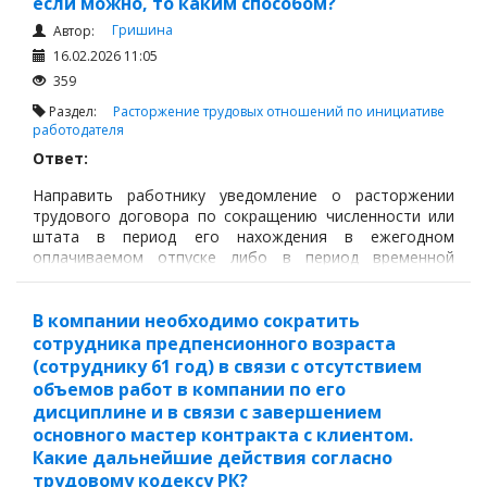
если можно, то каким способом?
Гришина
Автор:
16.02.2026 11:05
359
Раздел:
Расторжение трудовых отношений по инициативе
работодателя
Ответ:
Направить работнику уведомление о расторжении
трудового договора по сокращению численности или
штата в период его нахождения в ежегодном
оплачиваемом отпуске либо в период временной
нетрудоспособности допустимо, поскольку Трудовой
кодекс РК (далее – ТК РК) запрещает именно
расторжение трудового договора в эти периоды, а не
В компании необходимо сократить
направление уведомления.
сотрудника предпенсионного возраста
(сотруднику 61 год) в связи с отсутствием
объемов работ в компании по его
дисциплине и в связи с завершением
основного мастер контракта с клиентом.
Какие дальнейшие действия согласно
трудовому кодексу РК?