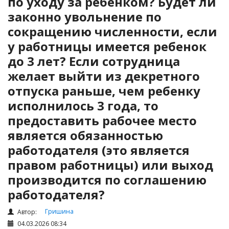
по уходу за ребенком? Будет ли
Налоги и Налогообложение
законно увольнение по
Трудовые отношения
сокращению численности, если
Корпоративные отношения
у работницы имеется ребенок
Договоры
до 3 лет? Если сотрудница
Доверенности
желает выйти из декретного
Интернет и право
отпуска раньше, чем ребенку
Возмещение ущерба
исполнилось 3 года, то
Проверка государственных органов
предоставить рабочее место
является обязанностью
Взыскание долга
работодателя (это является
Государственные закупки
правом работницы) или выход
Предварительный квалификационный отбор «Самрук-
производится по соглашению
Қазына» (ПКО)
работодателя?
Некоммерческие организации
Лицензирование (разрешения и уведомления)
Гришина
Автор:
04.03.2026 08:34
Исполнительное производство