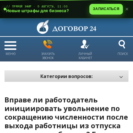
// ПРЯМОЙ ЭФИР · 6 АВГУСТА, 11:00
ЗАПИСАТЬСЯ
Новые штрафы для бизнеса?
МЕНЮ
ЗАКАЗАТЬ
ЛИЧНЫЙ
ПОИСК
ЗВОНОК
КАБИНЕТ
Категории вопросов:
Электронный документооборот и цифровое подписание
Пожарная безопасность
Вправе ли работодатель
Техника безопасности и охрана труда
инициировать увольнение по
сокращению численности после
Антикризис: трудовые отношения
выхода работницы из отпуска
Антикризис: долги и обязательства