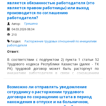
является обязанностью работодателя (это
является правом работницы) или выход
производится по соглашению
работодателя?
Гришина
Автор:
04.03.2026 08:34
210
Раздел:
Расторжение трудовых отношений по инициативе
работодателя
Ответ:
В соответствии с подпунктом 2) пункта 1 статьи 52
Трудового кодекса Республики Казахстан (далее - ТК
РК) трудовой договор может быть расторгнут по
инициативе работодателя в связи с сокращением
численности или штата работников. Однако при
применении данного основания необходимо учитывать
ограничения, установленные статьей 54 ТК РК.
Возможно ли отправлять уведомление
сотруднику о расторжении трудового
договора по сокращению штата в период
нахождения в отпуске и на больничном,