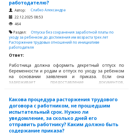
работодателю?
Слабко Александра
Автор:
22.12.2025 08:53
464
Раздел:
Отпуска без сохранения заработной платы по
уходу за ребенком до достижения им возраста трех лет
Расторжение трудовых отношений по инициативе
работодателя
Ответ:
Работница должна оформить декретный отпуск по
беременности и родам и отпуск по уходу за ребенком
на основании заявления и приказа. Если она
задерживает предоставление документов,
работодатель вправе оформить отпуск на основании
больничного листа и сделать отметку в ЕНБЕК, что и
было сделано.
Какова процедура расторжения трудового
договора с работником, не прошедшим
испытательный срок. Нужно ли
уведомление, за сколько дней его
отправить работнику? Каким должно быть
содержание приказа?