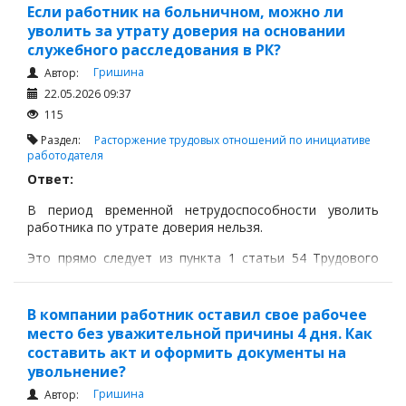
Если работник на больничном, можно ли
уволить за утрату доверия на основании
служебного расследования в РК?
Гришина
Автор:
22.05.2026 09:37
115
Раздел:
Расторжение трудовых отношений по инициативе
работодателя
Ответ:
В период временной нетрудоспособности уволить
работника по утрате доверия нельзя.
Это прямо следует из пункта 1 статьи 54 Трудового
кодекса РК: не допускается расторжение трудового
договора по инициативе работодателя в период
временной нетрудоспособности работника.
В компании работник оставил свое рабочее
место без уважительной причины 4 дня. Как
составить акт и оформить документы на
увольнение?
Гришина
Автор: